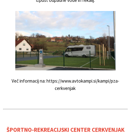
izpust odpadne vode in fekalij.
Več informacij na:
https://www.avtokampi.si/kampi/pza-
cerkvenjak
ŠPORTNO-REKREACIJSKI CENTER CERKVENJAK