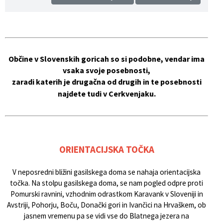
Občinska priznanja
Gospodarstvo in razvojni projekti
Prodaja lokalnih spominkov
Nagrade na področju izobraževanja
Civilna zaščita
Genuss am Fluss
Občine v Slovenskih goricah so si podobne, vendar ima
Občinski praznik
Promocijski material občine
vsaka svoje posebnosti,
zaradi katerih je drugačna od drugih in te posebnosti
Vizitka
Lokalni turistični vodniki
najdete tudi v Cerkvenjaku.
Turistična taksa
ORIENTACIJSKA TOČKA
V neposredni bližini gasilskega doma se nahaja orientacijska
točka. Na stolpu gasilskega doma, se nam pogled odpre proti
Pomurski ravnini, vzhodnim odrastkom Karavank v Sloveniji in
Avstriji, Pohorju, Boču, Donački gori in Ivančici na Hrvaškem, ob
jasnem vremenu pa se vidi vse do Blatnega jezera na