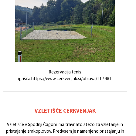
Rezervacija tenis
igrišča:
https://www.cerkvenjak.si/objava/117481
VZLETIŠČE CERKVENJAK
Vzletišče v Spodnji Čagoni ima travnato stezo za vzletanje in
pristajanje zrakoplovov. Predvsem je namenjeno pristajanju in