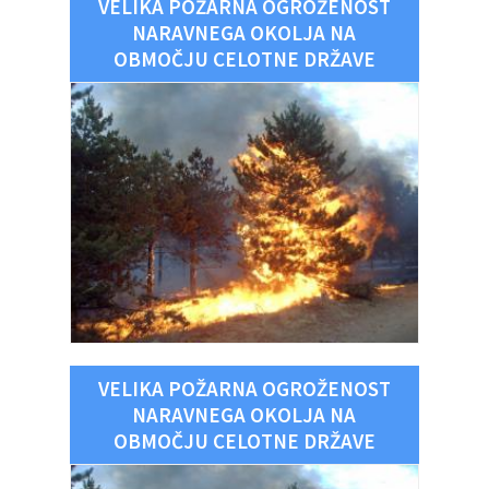
VELIKA POŽARNA OGROŽENOST
NARAVNEGA OKOLJA NA
OBMOČJU CELOTNE DRŽAVE
VELIKA POŽARNA OGROŽENOST
NARAVNEGA OKOLJA NA
OBMOČJU CELOTNE DRŽAVE