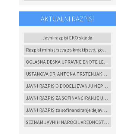
AKTUALNI RAZPISI
Javni razpisi EKO sklada
Razpisi ministrstva za kmetijstvo, gozdarstvo in prehrano
OGLASNA DESKA UPRAVNE ENOTE LENART
USTANOVA DR. ANTONA TRSTENJAKA - Razpisi za študijske programe in projekte 2022
JAVNI RAZPIS O DODELJEVANJU NEPOVRATNIH FINANČNIH SREDSTEV ZA IZGRADNJO MALIH KOMUNALNIH ČISTILNIH NAPRAV IN HIŠNIH PREČRPALIŠČ V OBČINI CERKVENJAK V LETU 2026
JAVNI RAZPIS ZA SOFINANCIRANJE UKREPOV POSPEŠEVANJA IN SPODBUJANJE RAZVOJA MALEGA GOSPODARSTVA V OBČINI CERKVENJAK ZA LETO 2026
JAVNI RAZPIS za sofinanciranje dejavnosti ljubiteljske kulture, javnih kulturnih programov in javnih kulturnih prireditev in projektov v Občini Cerkvenjak za leto 2026
SEZNAM JAVNIH NAROČIL VREDNOSTI NAD 10.000 eur brez DDV ODDANIH PO EVIDENČNEM POSTOPKU V SKLADU ZJN-3 za leto 2025