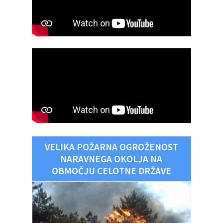
VELIKA POŽARNA OGROŽENOST
NARAVNEGA OKOLJA NA
OBMOČJU CELOTNE DRŽAVE