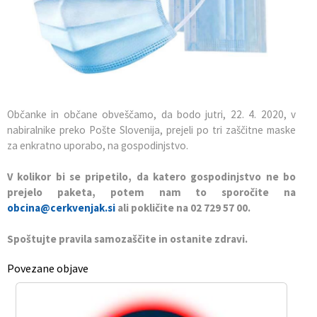
Občinska priznanja
Gospodarstvo in razvojni projekti
Prodaja lokalnih spominkov
Nagrade na področju izobraževanja
Civilna zaščita
Genuss am Fluss
Občinski praznik
Promocijski material občine
Občanke in občane obveščamo, da bodo jutri, 22. 4. 2020, v
Vizitka
Lokalni turistični vodniki
nabiralnike preko Pošte Slovenija, prejeli po tri zaščitne maske
za enkratno uporabo, na gospodinjstvo.
Turistična taksa
V kolikor bi se pripetilo, da katero gospodinjstvo ne bo
prejelo paketa, potem nam to sporočite na
obcina@cerkvenjak.si
ali pokličite na 02 729 57 00.
Spoštujte pravila samozaščite in ostanite zdravi.
Povezane objave