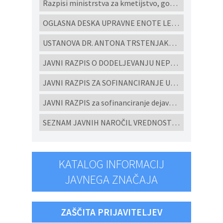
Razpisi ministrstva za kmetijstvo, gozdarstvo in prehrano
OGLASNA DESKA UPRAVNE ENOTE LENART
USTANOVA DR. ANTONA TRSTENJAKA - Razpisi za študijske programe in projekte 2022
JAVNI RAZPIS O DODELJEVANJU NEPOVRATNIH FINANČNIH SREDSTEV ZA IZGRADNJO MALIH KOMUNALNIH ČISTILNIH NAPRAV IN HIŠNIH PREČRPALIŠČ V OBČINI CERKVENJAK V LETU 2026
JAVNI RAZPIS ZA SOFINANCIRANJE UKREPOV POSPEŠEVANJA IN SPODBUJANJE RAZVOJA MALEGA GOSPODARSTVA V OBČINI CERKVENJAK ZA LETO 2026
JAVNI RAZPIS za sofinanciranje dejavnosti ljubiteljske kulture, javnih kulturnih programov in javnih kulturnih prireditev in projektov v Občini Cerkvenjak za leto 2026
SEZNAM JAVNIH NAROČIL VREDNOSTI NAD 10.000 eur brez DDV ODDANIH PO EVIDENČNEM POSTOPKU V SKLADU ZJN-3 za leto 2025
KATALOG INFORMACIJ
JAVNEGA ZNAČAJA
ZAŠČITA PRIJAVITELJEV