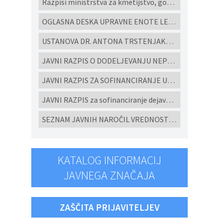
Razpisi ministrstva za kmetijstvo, gozdarstvo in prehrano
OGLASNA DESKA UPRAVNE ENOTE LENART
USTANOVA DR. ANTONA TRSTENJAKA - Razpisi za študijske programe in projekte 2022
JAVNI RAZPIS O DODELJEVANJU NEPOVRATNIH FINANČNIH SREDSTEV ZA IZGRADNJO MALIH KOMUNALNIH ČISTILNIH NAPRAV IN HIŠNIH PREČRPALIŠČ V OBČINI CERKVENJAK V LETU 2026
JAVNI RAZPIS ZA SOFINANCIRANJE UKREPOV POSPEŠEVANJA IN SPODBUJANJE RAZVOJA MALEGA GOSPODARSTVA V OBČINI CERKVENJAK ZA LETO 2026
JAVNI RAZPIS za sofinanciranje dejavnosti ljubiteljske kulture, javnih kulturnih programov in javnih kulturnih prireditev in projektov v Občini Cerkvenjak za leto 2026
SEZNAM JAVNIH NAROČIL VREDNOSTI NAD 10.000 eur brez DDV ODDANIH PO EVIDENČNEM POSTOPKU V SKLADU ZJN-3 za leto 2025
KATALOG INFORMACIJ
JAVNEGA ZNAČAJA
ZAŠČITA PRIJAVITELJEV