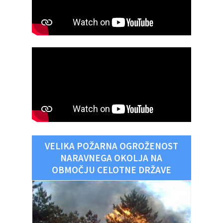
VELIKA POŽARNA OGROŽENOST
NARAVNEGA OKOLJA NA
OBMOČJU CELOTNE DRŽAVE