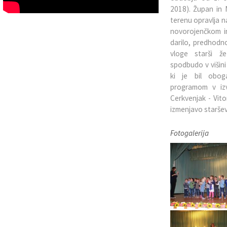
2018). Župan in M
Občinska priznanja
Gospodarstvo in razvojni projekti
Prodaja lokalnih spominkov
terenu opravlja n
novorojenčkom i
Nagrade na področju izobraževanja
Civilna zaščita
Genuss am Fluss
darilo, predhodn
vloge starši že
spodbudo v višini
Občinski praznik
Promocijski material občine
ki je bil obog
programom v iz
Vizitka
Lokalni turistični vodniki
Cerkvenjak - Vito
izmenjavo staršev
Turistična taksa
Fotogalerija