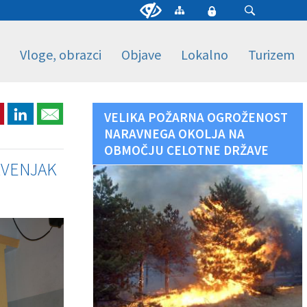
Vloge, obrazci
Objave
Lokalno
Turizem
VELIKA POŽARNA OGROŽENOST
NARAVNEGA OKOLJA NA
OBMOČJU CELOTNE DRŽAVE
KVENJAK