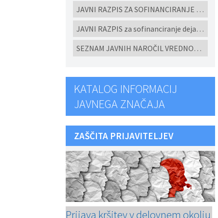
JAVNI RAZPIS ZA SOFINANCIRANJE UKREPOV POSPEŠEVANJA IN SPODBUJANJE RAZVOJA MALEGA GOSPODARSTVA V OBČINI CERKVENJAK ZA LETO 2026
JAVNI RAZPIS za sofinanciranje dejavnosti ljubiteljske kulture, javnih kulturnih programov in javnih kulturnih prireditev in projektov v Občini Cerkvenjak za leto 2026
SEZNAM JAVNIH NAROČIL VREDNOSTI NAD 10.000 eur brez DDV ODDANIH PO EVIDENČNEM POSTOPKU V SKLADU ZJN-3 za leto 2025
KATALOG INFORMACIJ
JAVNEGA ZNAČAJA
ZAŠČITA PRIJAVITELJEV
Prijava kršitev v delovnem okolju