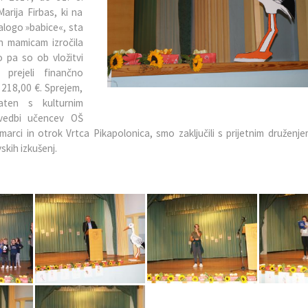
arija Firbas, ki na
alogo »babice«, sta
n mamicam izročila
o pa so ob vložitvi
 prejeli finančno
 218,00 €. Sprejem,
aten s kulturnim
vedbi učencev OŠ
marci in otrok Vrtca Pikapolonica, smo zaključili s prijetnim druženj
skih izkušenj.