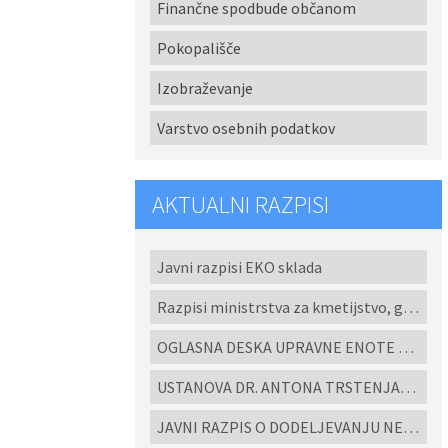
Finančne spodbude občanom
Pokopališče
Izobraževanje
Varstvo osebnih podatkov
AKTUALNI RAZPISI
Javni razpisi EKO sklada
Razpisi ministrstva za kmetijstvo, gozdarstvo in prehrano
OGLASNA DESKA UPRAVNE ENOTE LENART
USTANOVA DR. ANTONA TRSTENJAKA - Razpisi za študijske programe in projekte 2022
JAVNI RAZPIS O DODELJEVANJU NEPOVRATNIH FINANČNIH SREDSTEV ZA IZGRADNJO MALIH KOMUNALNIH ČISTILNIH NAPRAV IN HIŠNIH PREČRPALIŠČ V OBČINI CERKVENJAK V LETU 2026