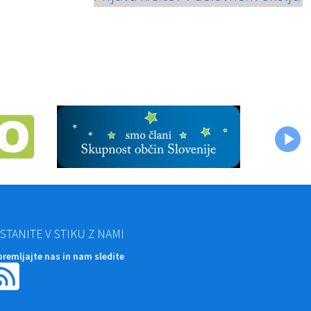
STANITE V STIKU Z NAMI
premljajte nas in nam sledite