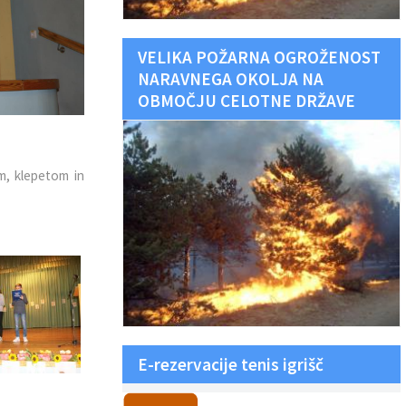
VELIKA POŽARNA OGROŽENOST
NARAVNEGA OKOLJA NA
OBMOČJU CELOTNE DRŽAVE
em, klepetom in
E-rezervacije tenis igrišč