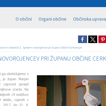
O občini
Organi občine
Občinska uprava
ovice in obvestila
Sprejem novorojencev pri županu Občine Cerkvenjak
NOVOROJENCEV PRI ŽUPANU OBČINE CER
ki ga obeležujemo v
, je župan Marjan
 zapored sprejel
njihove starše. Na
abljenih 19 malčkov
 deklic, rojenih v
. 2017, do 31. 8.