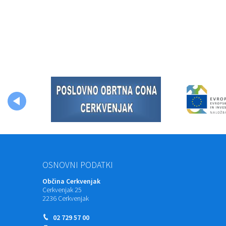
OSNOVNI PODATKI
Občina Cerkvenjak
Cerkvenjak 25
2236 Cerkvenjak
02 729 57 00