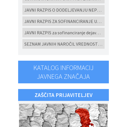
JAVNI RAZPIS O DODELJEVANJU NEPOVRATNIH FINANČNIH SREDSTEV ZA IZGRADNJO MALIH KOMUNALNIH ČISTILNIH NAPRAV IN HIŠNIH PREČRPALIŠČ V OBČINI CERKVENJAK V LETU 2026
JAVNI RAZPIS ZA SOFINANCIRANJE UKREPOV POSPEŠEVANJA IN SPODBUJANJE RAZVOJA MALEGA GOSPODARSTVA V OBČINI CERKVENJAK ZA LETO 2026
JAVNI RAZPIS za sofinanciranje dejavnosti ljubiteljske kulture, javnih kulturnih programov in javnih kulturnih prireditev in projektov v Občini Cerkvenjak za leto 2026
SEZNAM JAVNIH NAROČIL VREDNOSTI NAD 10.000 eur brez DDV ODDANIH PO EVIDENČNEM POSTOPKU V SKLADU ZJN-3 za leto 2025
KATALOG INFORMACIJ
JAVNEGA ZNAČAJA
ZAŠČITA PRIJAVITELJEV