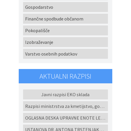
Gospodarstvo
Finančne spodbude občanom
Pokopališče
Izobraževanje
Varstvo osebnih podatkov
AKTUALNI RAZPISI
Javni razpisi EKO sklada
Razpisi ministrstva za kmetijstvo, gozdarstvo in prehrano
OGLASNA DESKA UPRAVNE ENOTE LENART
USTANOVA DR. ANTONA TRSTENJAKA - Razpisi za študijske programe in projekte 2022