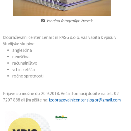
Občinska priznanja
Gospodarstvo in razvojni projekti
Prodaja lokalnih spominkov
Vzorčna fotografija: Zvezek
Nagrade na področju izobraževanja
Civilna zaščita
Genuss am Fluss
Izobraževalni center Lenart in RASG d.o.o. vas vabita k vpisu v
Občinski praznik
Promocijski material občine
študijske skupine:
angleščina
Vizitka
Lokalni turistični vodniki
nemščina
računalništvo
Turistična taksa
vrt in zelišča
ročne spretnosti
Prijave so možne do 20.9.2018. Več informacij dobite na tel.: 02
7207 888 ali jim pišite na:
izobrazevalnicenter.slogor@gmail.com