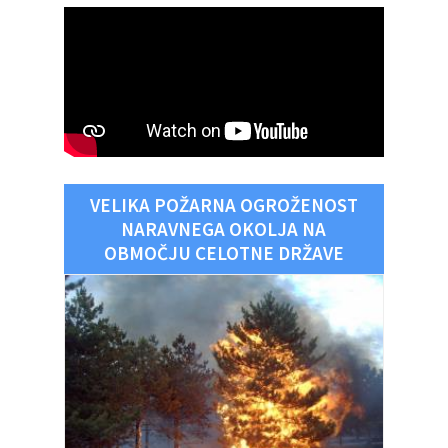
VELIKA POŽARNA OGROŽENOST
NARAVNEGA OKOLJA NA
OBMOČJU CELOTNE DRŽAVE