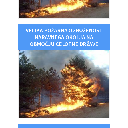
VELIKA POŽARNA OGROŽENOST
NARAVNEGA OKOLJA NA
OBMOČJU CELOTNE DRŽAVE