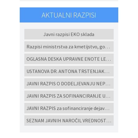
AKTUALNI RAZPISI
Javni razpisi EKO sklada
Razpisi ministrstva za kmetijstvo, gozdarstvo in prehrano
OGLASNA DESKA UPRAVNE ENOTE LENART
USTANOVA DR. ANTONA TRSTENJAKA - Razpisi za študijske programe in projekte 2022
JAVNI RAZPIS O DODELJEVANJU NEPOVRATNIH FINANČNIH SREDSTEV ZA IZGRADNJO MALIH KOMUNALNIH ČISTILNIH NAPRAV IN HIŠNIH PREČRPALIŠČ V OBČINI CERKVENJAK V LETU 2026
JAVNI RAZPIS ZA SOFINANCIRANJE UKREPOV POSPEŠEVANJA IN SPODBUJANJE RAZVOJA MALEGA GOSPODARSTVA V OBČINI CERKVENJAK ZA LETO 2026
JAVNI RAZPIS za sofinanciranje dejavnosti ljubiteljske kulture, javnih kulturnih programov in javnih kulturnih prireditev in projektov v Občini Cerkvenjak za leto 2026
SEZNAM JAVNIH NAROČIL VREDNOSTI NAD 10.000 eur brez DDV ODDANIH PO EVIDENČNEM POSTOPKU V SKLADU ZJN-3 za leto 2025