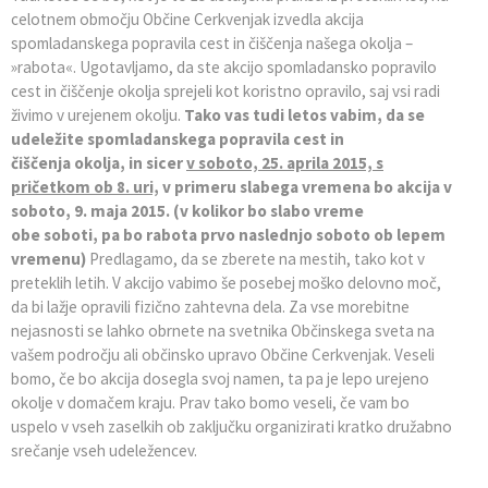
celotnem območju Občine Cerkvenjak izvedla akcija
Občinska priznanja
Gospodarstvo in razvojni projekti
Prodaja lokalnih spominkov
spomladanskega popravila cest in čiščenja našega okolja –
»rabota«. Ugotavljamo, da ste akcijo spomladansko popravilo
Nagrade na področju izobraževanja
Civilna zaščita
Genuss am Fluss
cest in čiščenje okolja sprejeli kot koristno opravilo, saj vsi radi
živimo v urejenem okolju.
Tako vas tudi letos vabim, da se
udeležite spomladanskega popravila cest in
Občinski praznik
Promocijski material občine
čiščenja okolja, in sicer
v soboto, 25. aprila 2015, s
pričetkom ob 8. uri,
v primeru slabega vremena bo akcija v
Vizitka
Lokalni turistični vodniki
soboto, 9. maja 2015.
(v kolikor bo slabo vreme
obe soboti, pa bo rabota prvo naslednjo soboto ob lepem
Turistična taksa
vremenu)
Predlagamo, da se zberete na mestih, tako kot v
preteklih letih. V akcijo vabimo še posebej moško delovno moč,
da bi lažje opravili fizično zahtevna dela. Za vse morebitne
nejasnosti se lahko obrnete na svetnika Občinskega sveta na
vašem področju ali občinsko upravo Občine Cerkvenjak. Veseli
bomo, če bo akcija dosegla svoj namen, ta pa je lepo urejeno
okolje v domačem kraju. Prav tako bomo veseli, če vam bo
uspelo v vseh zaselkih ob zaključku organizirati kratko družabno
srečanje vseh udeležencev.