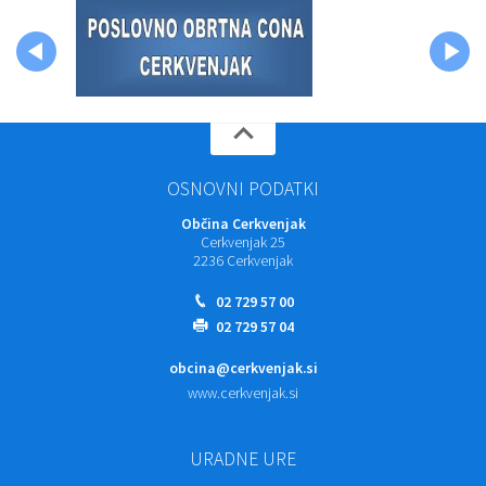
OSNOVNI PODATKI
Občina Cerkvenjak
Cerkvenjak 25
2236 Cerkvenjak
02 729 57 00
02 729 57 04
obcina@cerkvenjak.si
www.cerkvenjak.si
URADNE URE