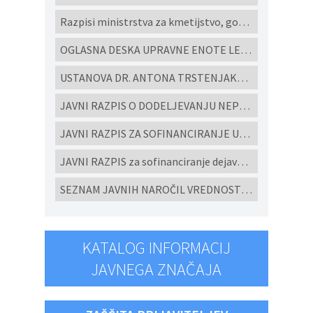
Razpisi ministrstva za kmetijstvo, gozdarstvo in prehrano
OGLASNA DESKA UPRAVNE ENOTE LENART
USTANOVA DR. ANTONA TRSTENJAKA - Razpisi za študijske programe in projekte 2022
JAVNI RAZPIS O DODELJEVANJU NEPOVRATNIH FINANČNIH SREDSTEV ZA IZGRADNJO MALIH KOMUNALNIH ČISTILNIH NAPRAV IN HIŠNIH PREČRPALIŠČ V OBČINI CERKVENJAK V LETU 2026
JAVNI RAZPIS ZA SOFINANCIRANJE UKREPOV POSPEŠEVANJA IN SPODBUJANJE RAZVOJA MALEGA GOSPODARSTVA V OBČINI CERKVENJAK ZA LETO 2026
JAVNI RAZPIS za sofinanciranje dejavnosti ljubiteljske kulture, javnih kulturnih programov in javnih kulturnih prireditev in projektov v Občini Cerkvenjak za leto 2026
SEZNAM JAVNIH NAROČIL VREDNOSTI NAD 10.000 eur brez DDV ODDANIH PO EVIDENČNEM POSTOPKU V SKLADU ZJN-3 za leto 2025
KATALOG INFORMACIJ
JAVNEGA ZNAČAJA