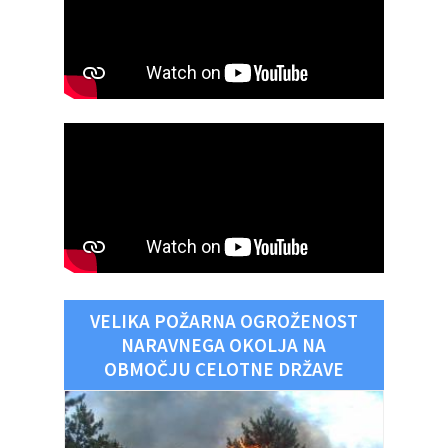
VELIKA POŽARNA OGROŽENOST
NARAVNEGA OKOLJA NA
OBMOČJU CELOTNE DRŽAVE