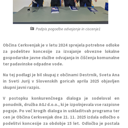
Občinska priznanja
Gospodarstvo in razvojni projekti
Prodaja lokalnih spominkov
Nagrade na področju izobraževanja
Civilna zaščita
Genuss am Fluss
Podpis pogodbe odvajanje in ciscenje1
Občinski praznik
Promocijski material občine
Občina Cerkvenjak je v letu 2024 sprejela potrebne odloke
Vizitka
Lokalni turistični vodniki
za podelitev koncesije za izvajanje obvezne lokalne
gospodarske javne službe odvajanja in čiščenja komunalne
ter padavinske odpadne vode.
Turistična taksa
Na tej podlagi je bil skupaj z občinami Destrnik, Sveta Ana
in Sveti Jurij v Slovenskih goricah aprila 2025 objavljen
skupni javni razpis.
V postopku konkurenčnega dialoga je sodeloval en
ponudnik, družba AGJ d.o.o., ki je izpolnjevala vse razpisne
pogoje. Po več krogih dialoga in uskladitvah programa ter
cen je Občina Cerkvenjak dne 21. 11. 2025 izdala odločbo o
podelitvi koncesije za obdobje 15 let. Odločba je postala