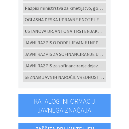
Razpisi ministrstva za kmetijstvo, gozdarstvo in prehrano
OGLASNA DESKA UPRAVNE ENOTE LENART
USTANOVA DR. ANTONA TRSTENJAKA - Razpisi za študijske programe in projekte 2022
JAVNI RAZPIS O DODELJEVANJU NEPOVRATNIH FINANČNIH SREDSTEV ZA IZGRADNJO MALIH KOMUNALNIH ČISTILNIH NAPRAV IN HIŠNIH PREČRPALIŠČ V OBČINI CERKVENJAK V LETU 2026
JAVNI RAZPIS ZA SOFINANCIRANJE UKREPOV POSPEŠEVANJA IN SPODBUJANJE RAZVOJA MALEGA GOSPODARSTVA V OBČINI CERKVENJAK ZA LETO 2026
JAVNI RAZPIS za sofinanciranje dejavnosti ljubiteljske kulture, javnih kulturnih programov in javnih kulturnih prireditev in projektov v Občini Cerkvenjak za leto 2026
SEZNAM JAVNIH NAROČIL VREDNOSTI NAD 10.000 eur brez DDV ODDANIH PO EVIDENČNEM POSTOPKU V SKLADU ZJN-3 za leto 2025
KATALOG INFORMACIJ
JAVNEGA ZNAČAJA
ZAŠČITA PRIJAVITELJEV