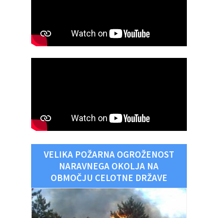
VELIKA POŽARNA OGROŽENOST
NARAVNEGA OKOLJA NA
OBMOČJU CELOTNE DRŽAVE