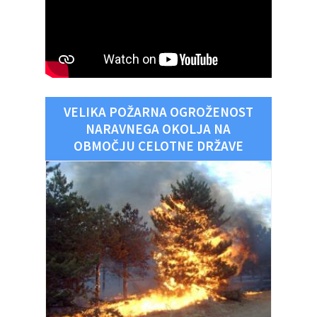
VELIKA POŽARNA OGROŽENOST
NARAVNEGA OKOLJA NA
OBMOČJU CELOTNE DRŽAVE