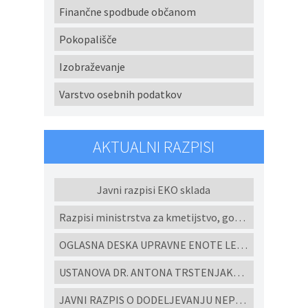
Finančne spodbude občanom
Pokopališče
Izobraževanje
Varstvo osebnih podatkov
AKTUALNI RAZPISI
Javni razpisi EKO sklada
Razpisi ministrstva za kmetijstvo, gozdarstvo in prehrano
OGLASNA DESKA UPRAVNE ENOTE LENART
USTANOVA DR. ANTONA TRSTENJAKA - Razpisi za študijske programe in projekte 2022
JAVNI RAZPIS O DODELJEVANJU NEPOVRATNIH FINANČNIH SREDSTEV ZA IZGRADNJO MALIH KOMUNALNIH ČISTILNIH NAPRAV IN HIŠNIH PREČRPALIŠČ V OBČINI CERKVENJAK V LETU 2026