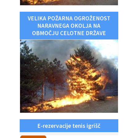
VELIKA POŽARNA OGROŽENOST
NARAVNEGA OKOLJA NA
OBMOČJU CELOTNE DRŽAVE
E-rezervacije tenis igrišč