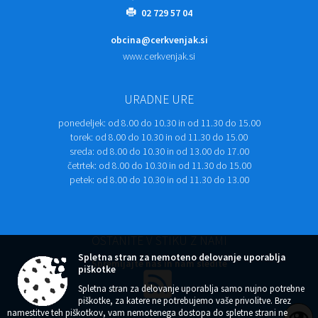
02 729 57 04
obcina@cerkvenjak.si
www.cerkvenjak.si
URADNE URE
ponedeljek:
od 8.00 do 10.30 in od 11.30 do 15.00
torek:
od 8.00 do 10.30 in od 11.30 do 15.00
sreda:
od 8.00 do 10.30 in od 13.00 do 17.00
četrtek:
od 8.00 do 10.30 in od 11.30 do 15.00
petek:
od 8.00 do 10.30 in od 11.30 do 13.00
OSTANITE V STIKU Z NAMI
Spletna stran za nemoteno delovanje uporablja
Spremljajte nas in nam sledite
piškotke
Spletna stran za delovanje uporablja samo nujno potrebne
piškotke, za katere ne potrebujemo vaše privolitve. Brez
namestitve teh piškotkov, vam nemotenega dostopa do spletne strani ne