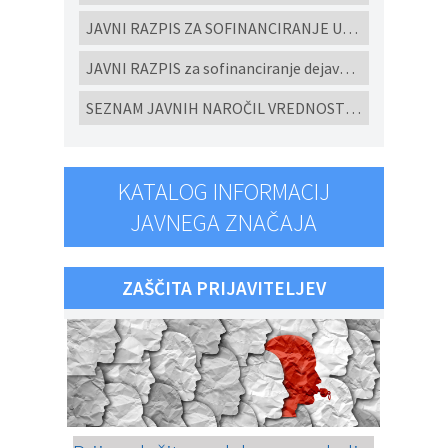
JAVNI RAZPIS ZA SOFINANCIRANJE UKREPOV POSPEŠEVANJA IN SPODBUJANJE RAZVOJA MALEGA GOSPODARSTVA V OBČINI CERKVENJAK ZA LETO 2026
JAVNI RAZPIS za sofinanciranje dejavnosti ljubiteljske kulture, javnih kulturnih programov in javnih kulturnih prireditev in projektov v Občini Cerkvenjak za leto 2026
SEZNAM JAVNIH NAROČIL VREDNOSTI NAD 10.000 eur brez DDV ODDANIH PO EVIDENČNEM POSTOPKU V SKLADU ZJN-3 za leto 2025
KATALOG INFORMACIJ
JAVNEGA ZNAČAJA
ZAŠČITA PRIJAVITELJEV