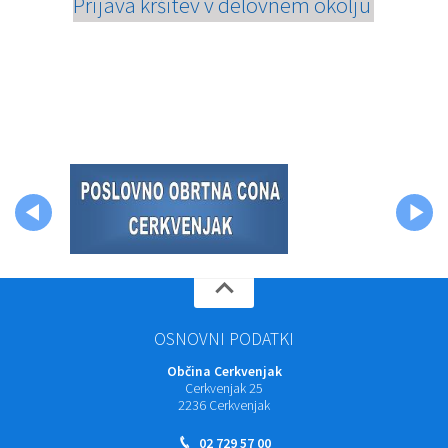
Prijava kršitev v delovnem okolju
OSNOVNI PODATKI
Občina Cerkvenjak
Cerkvenjak 25
2236 Cerkvenjak
02 729 57 00