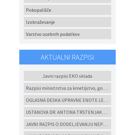
Pokopališče
Izobraževanje
Varstvo osebnih podatkov
AKTUALNI RAZPISI
Javni razpisi EKO sklada
Razpisi ministrstva za kmetijstvo, gozdarstvo in prehrano
OGLASNA DESKA UPRAVNE ENOTE LENART
USTANOVA DR. ANTONA TRSTENJAKA - Razpisi za študijske programe in projekte 2022
JAVNI RAZPIS O DODELJEVANJU NEPOVRATNIH FINANČNIH SREDSTEV ZA IZGRADNJO MALIH KOMUNALNIH ČISTILNIH NAPRAV IN HIŠNIH PREČRPALIŠČ V OBČINI CERKVENJAK V LETU 2026