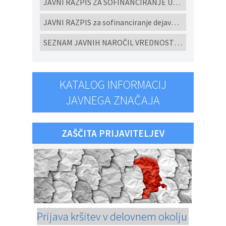
JAVNI RAZPIS ZA SOFINANCIRANJE UKREPOV POSPEŠEVANJA IN SPODBUJANJE RAZVOJA MALEGA GOSPODARSTVA V OBČINI CERKVENJAK ZA LETO 2026
JAVNI RAZPIS za sofinanciranje dejavnosti ljubiteljske kulture, javnih kulturnih programov in javnih kulturnih prireditev in projektov v Občini Cerkvenjak za leto 2026
SEZNAM JAVNIH NAROČIL VREDNOSTI NAD 10.000 eur brez DDV ODDANIH PO EVIDENČNEM POSTOPKU V SKLADU ZJN-3 za leto 2025
KATALOG INFORMACIJ
JAVNEGA ZNAČAJA
ZAŠČITA PRIJAVITELJEV
Prijava kršitev v delovnem okolju