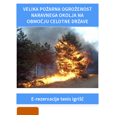
VELIKA POŽARNA OGROŽENOST
NARAVNEGA OKOLJA NA
OBMOČJU CELOTNE DRŽAVE
E-rezervacije tenis igrišč