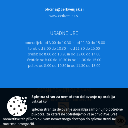
obcina@cerkvenjak.si
www.cerkvenjak.si
URADNE URE
ponedeljek:
od 8.00 do 10.30 in od 11.30 do 15.00
torek:
od 8.00 do 10.30 in od 11.30 do 15.00
sreda:
od 8.00 do 10.30 in od 13.00 do 17.00
četrtek:
od 8.00 do 10.30 in od 11.30 do 15.00
petek:
od 8.00 do 10.30 in od 11.30 do 13.00
OSTANITE V STIKU Z NAMI
Spletna stran za nemoteno delovanje uporablja
Spremljajte nas in nam sledite
piškotke
Spletna stran za delovanje uporablja samo nujno potrebne
piškotke, za katere ne potrebujemo vaše privolitve. Brez
namestitve teh piškotkov, vam nemotenega dostopa do spletne strani ne
moremo omogočiti.
© 2026 Vse pravice pridržane