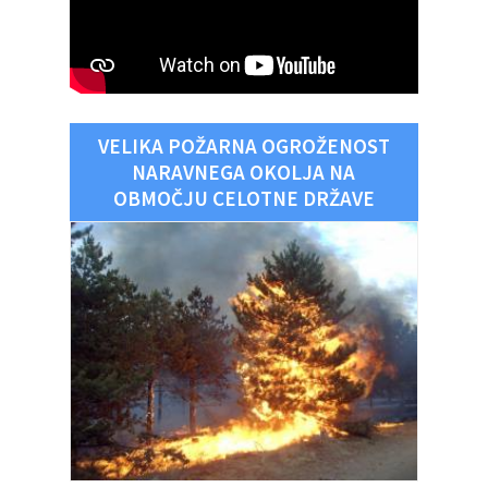
VELIKA POŽARNA OGROŽENOST
NARAVNEGA OKOLJA NA
OBMOČJU CELOTNE DRŽAVE