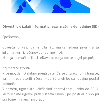
Občinska priznanja
Gospodarstvo in razvojni projekti
Prodaja lokalnih spominkov
Nagrade na področju izobraževanja
Civilna zaščita
Genuss am Fluss
Obvestilo o izdaji informativnega izračuna dohodnine (IID)
Občinski praznik
Promocijski material občine
Spoštovani,
Vizitka
Lokalni turistični vodniki
obveščamo vas, da je bila 31. marca izdana prva tranša
informativnih izračunov dohodnine (IID).
Turistična taksa
Nahaja se v vaši aplikaciji eDavki ali pa ga boste prejeli po pošti.
Kaj morate storiti?
Prosimo, da IID skrbno pregledate. Če se z izračunom strinjate,
vam ni treba storiti ničesar – po 30 dneh bo samodejno postal
dokončen.
V primeru, ugotovite kakršnekoli nepravilnosti, lahko do 30. 4.
2025 vložite ugovor prek sistema eDavki, po pošti ali pisno pri
pristojnem finančnem uradu.