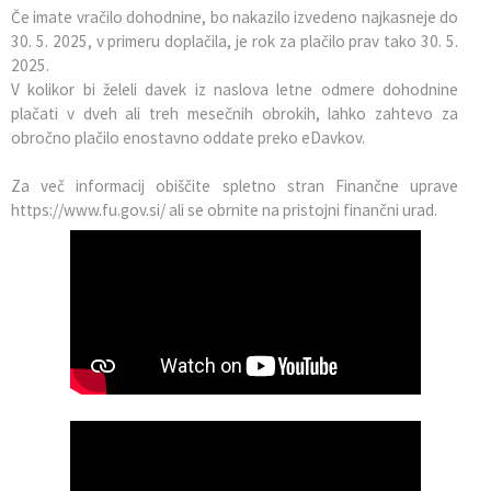
Če imate vračilo dohodnine, bo nakazilo izvedeno najkasneje do
30. 5. 2025, v primeru doplačila, je rok za plačilo prav tako 30. 5.
2025.
V kolikor bi želeli davek iz naslova letne odmere dohodnine
plačati v dveh ali treh mesečnih obrokih, lahko zahtevo za
obročno plačilo enostavno oddate preko eDavkov.
Za več informacij obiščite spletno stran Finančne uprave
https://www.fu.gov.si/ ali se obrnite na pristojni finančni urad.